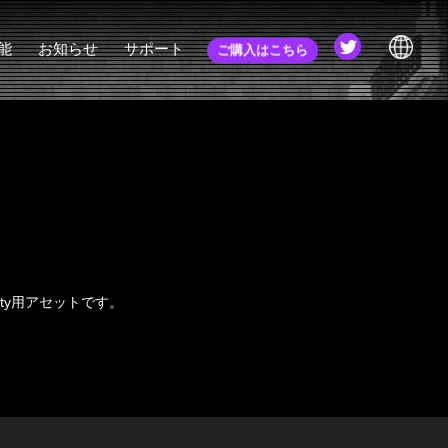
能
お知らせ
サポート
ご購入はこちら
nverter
お知らせ
チュートリアル
JA
ゐらぁ
更新履歴
コミュニティ
EN
コミュニティ (旧)
ZH
webマニュアル
APIドキュメント
EULA
ty用アセットです。

初心者講座
FAQ