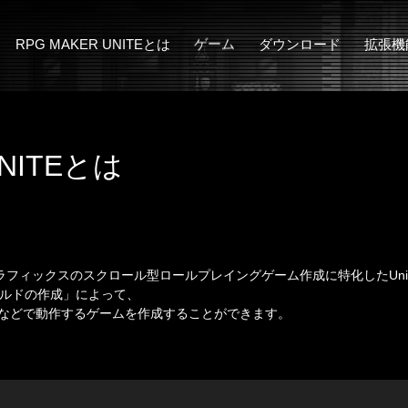
RPG MAKER UNITEとは
ゲーム
ダウンロード
拡張機
MakerSeries概要
サンプルゲーム
アドオン
3D Character Co
RPG MAKER UNITEの新機能
漢字でGO! 集英社マンガ祭
ぴくせるすけ
UNITEとは
は2Dグラフィックスのスクロール型ロールプレイングゲーム作成に特化したUni
ビルドの作成」によって、

ndroidなどで動作するゲームを作成することができます。