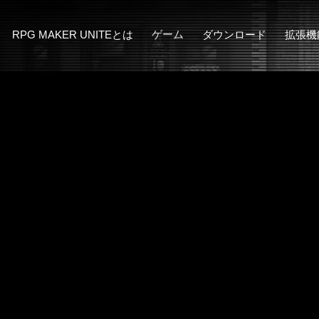
RPG MAKER UNITEとは
ゲーム
ダウンロード
拡張機
MakerSeries概要
サンプルゲーム
アドオン
3D Character Co
RPG MAKER UNITEの新機能
漢字でGO! 集英社マンガ祭
ぴくせるすけ