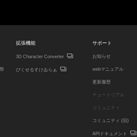
拡張機能
サポート
お知らせ
3D Character Converter
ガ祭
webマニュアル
ぴくせるすけゐらぁ
更新履歴
チュートリアル
コミュニティ
コミュニティ (旧)
APIドキュメント