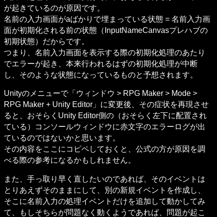
が起きているのが原因です。

名前の入力画面がaばかりで埋まっている状態 = 名前入力画
面が初期化される前の状態（InputNameCanvasプレハブの
初期状態）だからです。

つまり、名前入力画面を表示する際の初期化処理のあたり
でエラーが起き、本来行われるはずの初期化処理が中断
し、そのような状態になっているものと予想されます。
Unityのメニューで「ウィンドウ > RPG Maker > Mode > 
RPG Maker + Unity Editor」に変更後、その症状を再現させ
ると、おそらくUnity Editor側の（おそらく左下に配置され
ている）コンソールウィンドウに赤文字のエラーログが出
ているのではないかと思います。

その内容をここにコピペしておくと、公式の方が原因を調
べる際の参考になるかもしれません。
また、手っ取り早く直したいのであれば、そのイベントは
とりあえずそのままにして、別の新規イベントを作成し、
そこに名前入力の処理イベントだけを追加して動かしてみ
て、もしそちらが問題なく動くようであれば、問題が起こ