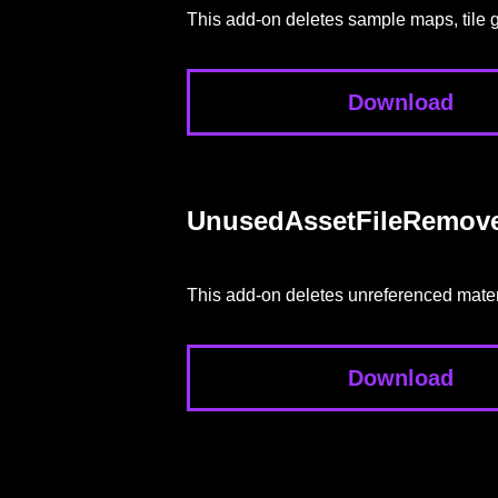
This add-on deletes sample maps, tile g
Download
UnusedAssetFileRemov
This add-on deletes unreferenced mater
Download