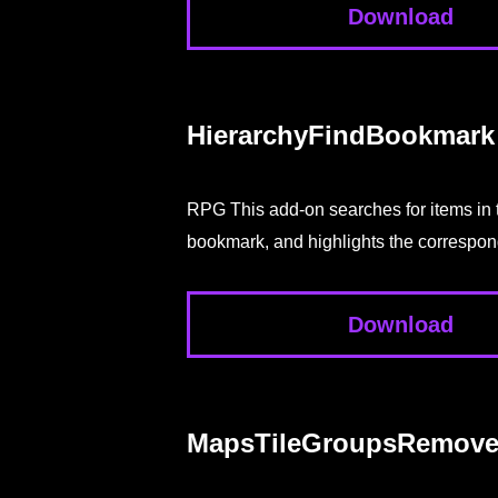
Download
HierarchyFindBookmark
RPG This add-on searches for items in t
bookmark, and highlights the correspon
Download
MapsTileGroupsRemove