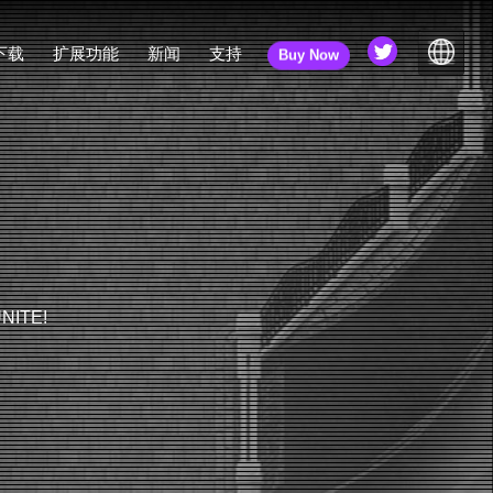
下载
扩展功能
新闻
支持
Buy Now
插件
3D 角色转换器
新闻
教程
JA
PiXel ScaLer
更新日志
社区
EN
社区（旧版）
ZH
在线手册
API 文档
最终用户许可协议（EULA）
UNITE!
新手课程
常见问题