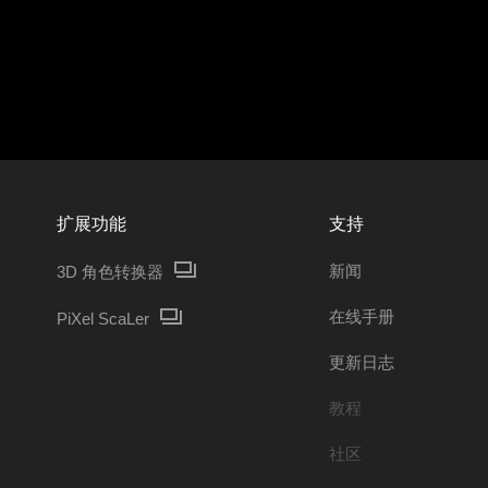
扩展功能
支持
新闻
3D 角色转换器
在线手册
PiXel ScaLer
更新日志
教程
社区