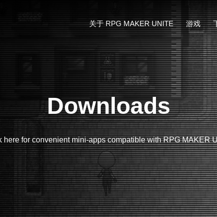
关于 RPG MAKER UNITE
游戏
什么是“MAKER”系列？
示例游戏
新功能！
Downloads
 here for convenient mini-apps compatible with RPG MAKER 