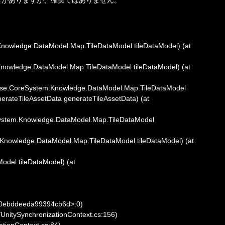
wledge.DataModel.Map.TileDataModel tileDataModel) (at 
edge.DataModel.Map.TileDataModel tileDataModel) (at 
se.CoreSystem.Knowledge.DataModel.Map.TileDataModel 
ateTileAssetData generateTileAssetData) (at 
stem.Knowledge.DataModel.Map.TileDataModel 
ledge.DataModel.Map.TileDataModel tileDataModel) (at 
el tileDataModel) (at 
20ebddeeda99394cb6d>:0)

/UnitySynchronizationContext.cs:156)

tionContext.cs:84)
