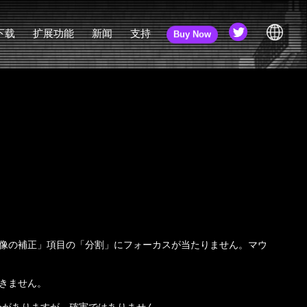
下载
扩展功能
新闻
支持
Buy Now
插件
3D 角色转换器
新闻
教程
JA
PiXel ScaLer
更新日志
社区
EN
社区（旧版）
ZH
在线手册
API 文档
最终用户许可协议（EULA）
新手课程
常见问题
像の補正」項目の「分割」にフォーカスが当たりません。マウ
きません。
合がありますが、確実ではありません。