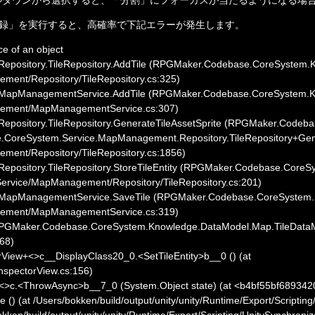
録」を実行すると、高確率で下記エラーが発生します。
e of an object

sitory.TileRepository.AddTile (RPGMaker.Codebase.CoreSystem.Kno
nt/Repository/TileRepository.cs:325)

pManagementService.AddTile (RPGMaker.Codebase.CoreSystem.Knowl
ement/MapManagementService.cs:307)

sitory.TileRepository.GenerateTileAssetSprite (RPGMaker.Codeba
.CoreSystem.Service.MapManagement.Repository.TileRepository+Gener
nt/Repository/TileRepository.cs:1856)

sitory.TileRepository.StoreTileEntity (RPGMaker.Codebase.CoreSy
rvice/MapManagement/Repository/TileRepository.cs:201)

pManagementService.SaveTile (RPGMaker.Codebase.CoreSystem.Know
ement/MapManagementService.cs:319)

PGMaker.Codebase.CoreSystem.Knowledge.DataModel.Map.TileDataMod
8)

iew+<>c__DisplayClass20_0.<SetTileEntity>b__0 () (at 
spectorView.cs:156)

<>c.<ThrowAsync>b__7_0 (System.Object state) (at <b4bf55bf68934
) (at /Users/bokken/build/output/unity/unity/Runtime/Export/Scripting
kken/build/output/unity/unity/Runtime/Export/Scripting/UnitySynchroniza