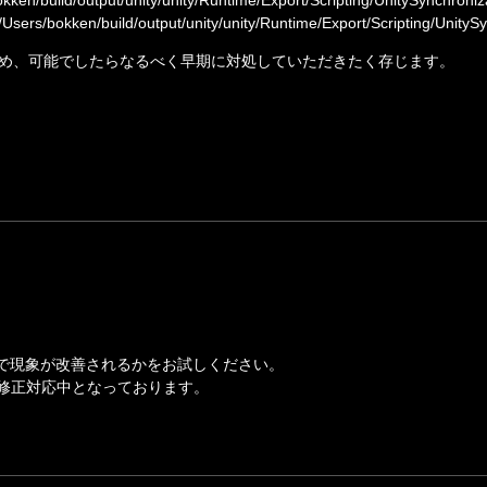
Users/bokken/build/output/unity/unity/Runtime/Export/Scripting/UnityS
め、可能でしたらなるべく早期に対処していただきたく存じます。
上で現象が改善されるかをお試しください。

は修正対応中となっております。