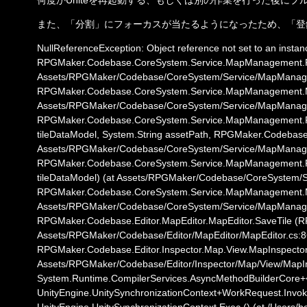
また、「分割」にフォーカスが当たるようになったため、「登
NullReferenceException: Object reference not set to an instanc
RPGMaker.Codebase.CoreSystem.Service.MapManagement.Repo
Assets/RPGMaker/Codebase/CoreSystem/Service/MapManageme
RPGMaker.Codebase.CoreSystem.Service.MapManagement.Ma
Assets/RPGMaker/Codebase/CoreSystem/Service/MapManag
RPGMaker.Codebase.CoreSystem.Service.MapManagement.Repo
tileDataModel, System.String assetPath, RPGMaker.Codebase
Assets/RPGMaker/Codebase/CoreSystem/Service/MapManageme
RPGMaker.Codebase.CoreSystem.Service.MapManagement.Repo
tileDataModel) (at Assets/RPGMaker/Codebase/CoreSystem/Se
RPGMaker.Codebase.CoreSystem.Service.MapManagement.Ma
Assets/RPGMaker/Codebase/CoreSystem/Service/MapManag
RPGMaker.Codebase.Editor.MapEditor.MapEditor.SaveTile (R
Assets/RPGMaker/Codebase/Editor/MapEditor/MapEditor.cs:86
RPGMaker.Codebase.Editor.Inspector.Map.View.MapInspectorV
Assets/RPGMaker/Codebase/Editor/Inspector/Map/View/MapIn
System.Runtime.CompilerServices.AsyncMethodBuilderCore+
UnityEngine.UnitySynchronizationContext+WorkRequest.Invoke (
UnityEngine.UnitySynchronizationContext.Exec () (at /Users/bo