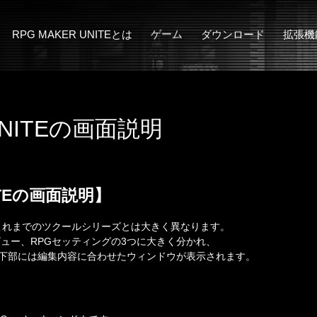
RPG MAKER UNITEとは
ゲーム
ダウンロード
拡張機
MakerSeries概要
サンプルゲーム
アドオン
3D Character Co
RPG MAKER UNITEの新機能
漢字でGO! 集英社マンガ祭
ぴくせるすけ
 UNITEの画面説明
NITEの画面説明】
面は、これまでのツクールシリーズとは大きく異なります。

レビュー、RPGセッティングの3つに大きく分かれ、

の下部には編集内容に合わせたウィンドウが表示されます。