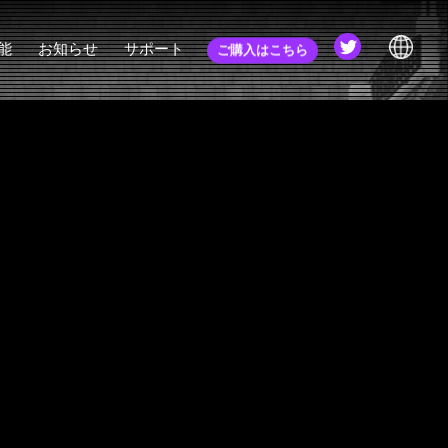
能
お知らせ
サポート
ご購入はこちら
nverter
お知らせ
チュートリアル
JA
ゐらぁ
更新履歴
コミュニティ
EN
コミュニティ (旧)
ZH
webマニュアル
APIドキュメント
EULA
初心者講座
FAQ