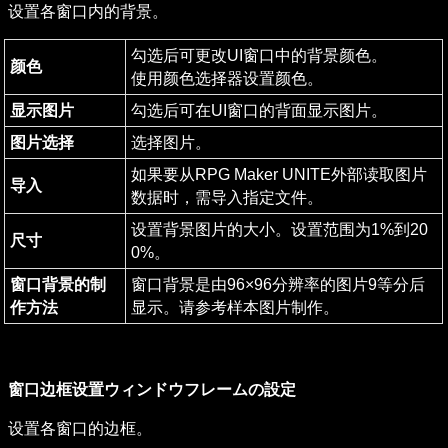
设置各窗口内的背景。
勾选后可更改UI窗口中的背景颜色。

颜色
使用颜色选择器设置颜色。
显示图片
勾选后可在UI窗口的背面显示图片。
图片选择
选择图片。
如果要从RPG Maker UNITE外部读取图片
导入
数据时，需导入指定文件。
设置背景图片的大小。设置范围为1%到20
尺寸
0%。
窗口背景的制
窗口背景是由96×96分辨率的图片9等分后
作方法
显示。请参考样本图片制作。
窗口边框设置ウィンドウフレームの設定
设置各窗口的边框。