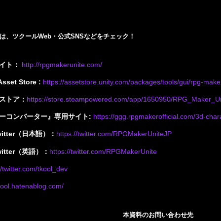
は、ツクール
Web
・公式
SNS
などをチェック！
サイト：
http
://
rpgmakerunite
.
com
/
set Store : 
https
://
assetstore
.
unity
.
com
/
packages
/
tools
/
gui
/
rpg
-
make
amストア：
https
://
store
.
steampowered
.
com
/
app
/1650950/
RPG
_
Maker
_
U
ーコンバーター』専用サイト
:
https
://
ggg
.
rpgmakerofficial
.
com
/3
d
-
char
witter（日本語）：
https
://
twitter
.
com
/
RPGMakerUniteJP
witter（英語）：
https
://
twitter
.
com
/
RPGMakerUnite
//
twitter
.
com
/
tkool
_
dev
ool
.
hatenablog
.
com
/
本資料のお問い合わせ先