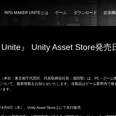
RPG MAKER UNITEとは
ゲーム
ダウンロード
拡張機
MakerSeries概要
サンプルゲーム
アドオン
3D Character Co
RPG MAKER UNITEの新機能
漢字でGO! 集英社マンガ祭
ぴくせるすけ
 Unite』 Unity Asset Sto
 Games（本社：東京都千代田区、代表取締役社長：成田聖）は、PC・ゲーム機
nite』について、最新情報をお知らせいたします。当製品はゲーム業界内で
います。
23年4月6日（木）、Unity Asset Store上にて先行販売