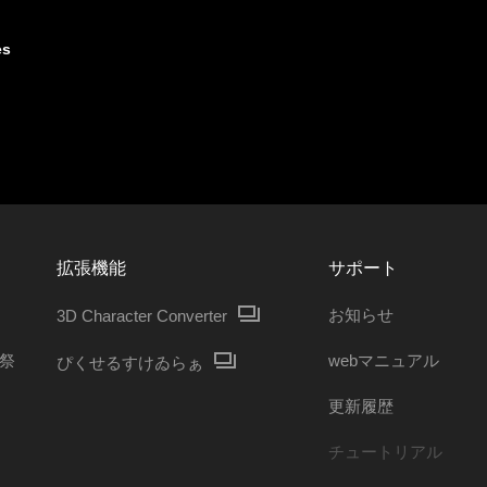
es
拡張機能
サポート
お知らせ
3D Character Converter
ガ祭
webマニュアル
ぴくせるすけゐらぁ
更新履歴
チュートリアル