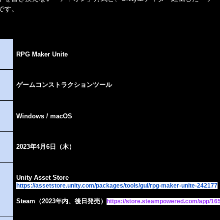
です。
RPG Maker Unite
ゲームコンストラクションツール
Windows / macOS
2023年4月6日（木）
https
://
assetstore
.
unity
.
com
/
packages
/
tools
/
gui
/
rpg
-
maker
-
unite
-242177
Steam（2023年内、後日発売）
https
://
store
.
steampowered
.
com
/
app
/16