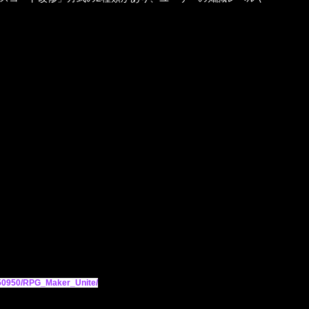
50950/
RPG
_
Maker
_
Unite
/