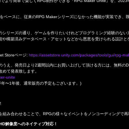
Macでより簡単で楽しくRPG制作ができる『RPG Maker Unite』を、202
機能をベースに、従来のRPG Makerシリーズになかった機能が実装で
』は今までのシリーズの通り、ゲームを作りたいけれどプログラミング経験のな
e』の便利機能や構築済みデータベース・アセットなどから恩恵を受けられる
set Storeページ: 
https://assetstore.unity.com/packages/tools/gui/rpg-m
のうえ、発売日より2週間以内にお買い上げして頂ける方には、無料のD
ker-unite
そ半年〜1年後、通常販売の予定もございます。)
：
！
を組み合わせることで、RPGの様々なイベントをノンコーディングで再
フルHD解像度へのネイティブ対応！