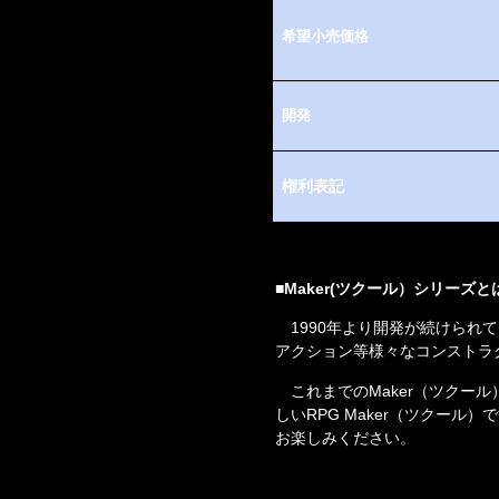
希望小売価格
開発
権利表記
■
Maker(
ツクール）シリーズと
1990
年より開発が続けられて
アクション等様々なコンストラ
　これまでの
Maker
（ツクール
しい
RPG Maker
（ツクール）で
お楽しみください。