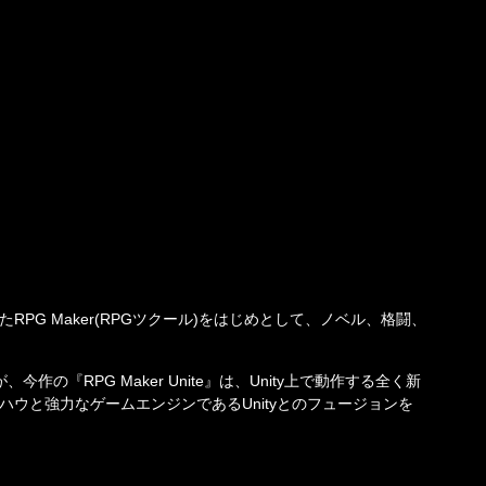
た
RPG Maker(RPG
ツクール
)
をはじめとして、ノベル、格闘、
が、今作の『
RPG Maker Unite
』は、
Unity
上で動作する全く新
ハウと強力なゲームエンジンである
Unity
とのフュージョンを