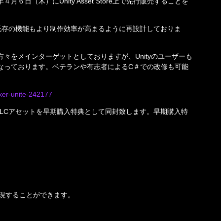
3年４月６日（木）にUnity Asset Store上で先行販売することを
き、既存の機能もより制作効率が高まるように再設計しておりま
い方々をメインターゲットとしておりますが、Unityのユーザーも
設計となっております。ベテランや有志者によるC＃での改修も可能
aker-unite-242177
LCアセットを早期購入特典として同封致します。早期購入特
現することができます。