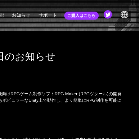
能
お知らせ
サポート
ご購入はこちら
nverter
お知らせ
チュートリアル
JA
ゐらぁ
更新履歴
コミュニティ
EN
コミュニティ (旧)
re発売日のお知らせ
ZH
webマニュアル
APIドキュメント
EULA
向けRPGゲーム制作ソフトRPG Maker (RPGツクール)の開発
初心者講座
最もポピュラーなUnity上で動作し、より簡単にRPG制作を可能に
FAQ