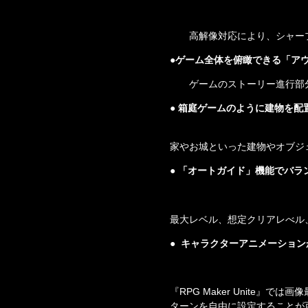
高解像対応により、シャー
●ゲーム全体を俯瞰できる「ア
ゲームのストーリー進行部
● 箱庭ゲームのように建物を
家やお城といった建物やオブジ
● 「オートガイド」機能でバ
最大レベル、想定クリアレべル
●  キャラクターアニメーショ
『RPG Maker Unite』
ターンを自由に設定することが