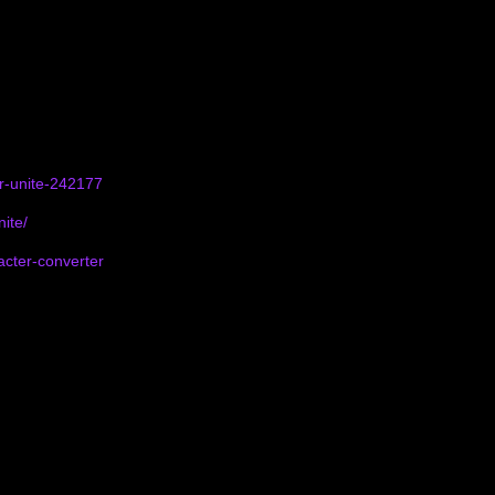
r
-
unite
-242177
nite
/
acter
-
converter