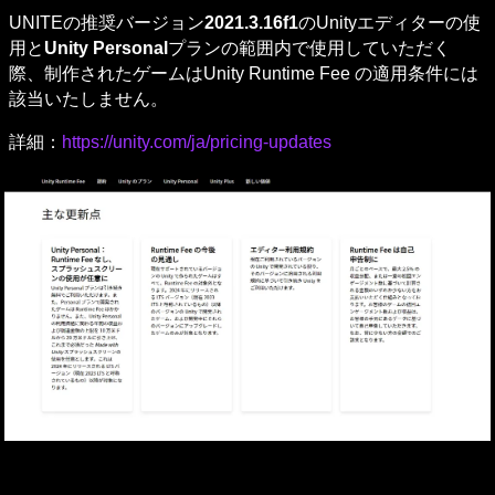
UNITEの推奨バージョン
2021.3.16f1
のUnityエディターの使
用と
Unity Personal
プランの範囲内で使用していただく
際、制作されたゲームはUnity Runtime Fee の適用条件には
該当いたしません。
詳細：
https://unity.com/ja/pricing-updates